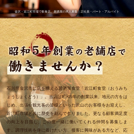
金沢・近江町市場で飲食店、居酒屋の求人募集｜正社員・パート・アルバイト
石川県金沢市に店を構える居酒屋食堂「近江町食堂（おうみち
ょうしょくどう）」。当店は昭和5年の創業以来、地元の方をは
じめ、出張や観光客の皆様といった沢山のお客様をお迎えし、
近江町市場と共に歴史を刻んで参りました。更なる顧客満足度
の向上を目指し、この度一緒に働いてくれる仲間を募集しま
す。調理技術を身に着けたい方、接客に興味がある方など、応