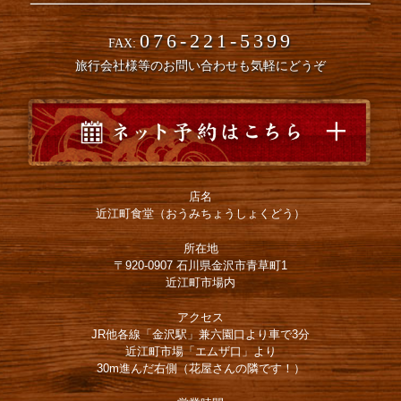
076-221-5399
FAX:
旅行会社様等のお問い合わせも気軽にどうぞ
店名
近江町食堂（おうみちょうしょくどう）
所在地
〒920-0907 石川県金沢市青草町1
近江町市場内
アクセス
JR他各線「金沢駅」兼六園口より車で3分
近江町市場「エムザ口」より
30m進んだ右側（花屋さんの隣です！）