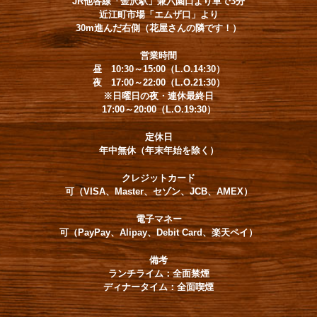
JR他各線「金沢駅」兼六園口より車で3分
近江町市場「エムザ口」より
30m進んだ右側（花屋さんの隣です！）
営業時間
昼 10:30～15:00（L.O.14:30）
夜 17:00～22:00（L.O.21:30）
※日曜日の夜・連休最終日
17:00～20:00（L.O.19:30）
定休日
年中無休（年末年始を除く）
クレジットカード
可（VISA、Master、セゾン、JCB、AMEX）
電子マネー
可（PayPay、Alipay、Debit Card、楽天ペイ）
備考
ランチライム：全面禁煙
ディナータイム：全面喫煙